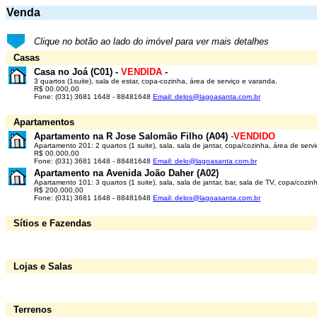
Venda
Clique no botão ao lado do imóvel para ver mais detalhes
Casas
Casa no Joá (C01) -
VENDIDA
-
3 quartos (1suite), sala de estar, copa-cozinha, área de serviço e varanda.
R$ 00.000,00
Fone: (031) 3681 1648 - 88481648
Email: delos@lagoasanta.com.br
Apartamentos
Apartamento na R Jose Salomão Filho (A04)
-
VENDIDO
Apartamento 201: 2
quartos (1 suite), sala, sala de jantar, copa/cozinha, área de servi
R$ 00.000,00
Fone: (031) 3681 1648 - 88481648
Email: delo@lagoasanta.com.br
Apartamento na Avenida João Daher (A02)
Apartamento 101: 3
quartos (1 suite), sala, sala de jantar, bar, sala de TV, copa/cozi
R$ 200.000,00
Fone: (031) 3681 1648 - 88481648
Email: delos@lagoasanta.com.br
Sítios e Fazendas
Lojas e Salas
Terrenos